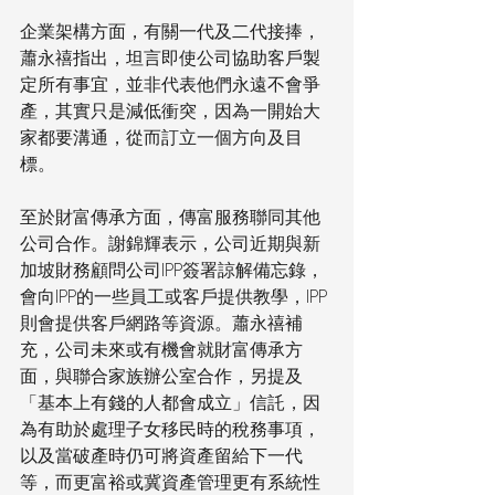
企業架構方面，有關一代及二代接捧，
蕭永禧指出，坦言即使公司協助客戶製
定所有事宜，並非代表他們永遠不會爭
產，其實只是減低衝突，因為一開始大
家都要溝通，從而訂立一個方向及目
標。
至於財富傳承方面，傳富服務聯同其他
公司合作。謝錦輝表示，公司近期與新
加坡財務顧問公司IPP簽署諒解備忘錄，
會向IPP的一些員工或客戶提供教學，IPP
則會提供客戶網路等資源。蕭永禧補
充，公司未來或有機會就財富傳承方
面，與聯合家族辦公室合作，另提及
「基本上有錢的人都會成立」信託，因
為有助於處理子女移民時的稅務事項，
以及當破產時仍可將資產留給下一代
等，而更富裕或冀資產管理更有系統性