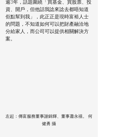
逾3年，話題圍繞「買基金、買股票、投
資、開戶，但他話我諗來諗去都唔知道
佢點幫到我」，此正正是現時富裕人士
的問題，不知道如何可以把財產融洽地
分給家人，而公司可以提供相關解決方
案。
左起：傳富服務董事謝錦輝、董事蕭永禧。 何
健勇 攝