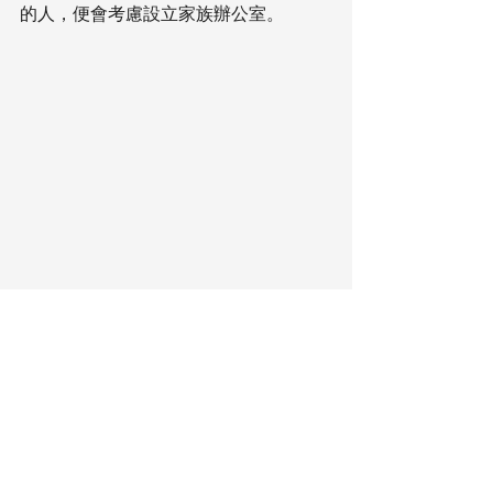
的人，便會考慮設立家族辦公室。
來源：星島日報
來源網址 : 傳承規劃勿待人生最後6個月-
遺產不止生意-家族憲章教後人處事 | 星
島頭條
https://www.stheadline.com/investm