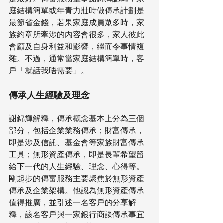
庭結構簡單或年青力壯時做傳承計劃是
最節省金錢，若果家庭成員眾多時，家
族約章所牽涉的內容會很多，家人彼此
會顧及自身利益和影響，繼而令事情複
雜。不過，通常當家庭結構簡單時，客
戶「就話我唔需要」。
傳承人生經驗及理念
謝錦輝解釋，傳承概念基本上分為三個
部分，包括企業業務傳承；財富傳承，
即是涉及信託、基金會等家族財富傳承
工具；無形資產傳承，即是長輩希望留
給下一代的人生經驗、理念、心得等。
剛起步的傳富服務主要聚焦於無形資產
傳承及企業架構。他認為無形資產傳承
值得推廣，並引述一名客戶的分享解
釋，該名客戶與一家銀行商談傳承事宜